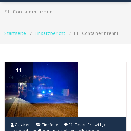
F1- Container brennt
Startseite
/
Einsatzbericht
/
F1- Container brennt
11
Apr., 2021
Claaßen
Einsätze
F1
,
Feuer
,
Freiwillige
Feuerwehr
,
Müllcontainer
,
Polizei
,
Volkmarode