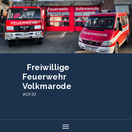
Zum
Inhalt
springen
Freiwillige
Feuerwehr
Volkmarode
#OF33
Toggle navigation