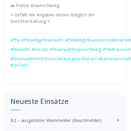
🚓 Polizei Braunschweig
× Gefällt Mir Angaben dienen lediglich der
Berichterstattung ×
#ffw
#freiwilligefeuerwehr
#freiwilligefeuerwehrvolkmarod
#blaulicht
#einsatz
#feuerwehrbraunschweig
#ffwbraunsch
#feuerwehr
#rettenlöschenbergenschützen
#kameradschaf
#247365
Neueste Einsätze
B2 – ausgelöster Warnmelder (Rauchmelder)