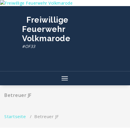
Freiwillige
Feuerwehr
Volkmarode
#OF33
Toggle navigation
Betreuer JF
Startseite
/
Betreuer JF