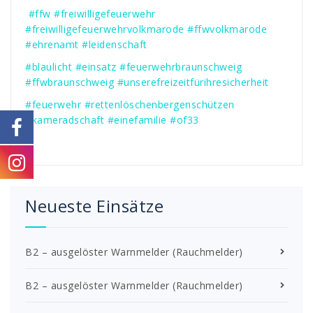
#ffw
#freiwilligefeuerwehr
#freiwilligefeuerwehrvolkmarode
#ffwvolkmarode
#ehrenamt
#leidenschaft
#blaulicht
#einsatz
#feuerwehrbraunschweig
#ffwbraunschweig
#unserefreizeitfürihresicherheit
#feuerwehr
#rettenlöschenbergenschützen
#kameradschaft
#einefamilie
#of33
Neueste Einsätze
B2 – ausgelöster Warnmelder (Rauchmelder)
B2 – ausgelöster Warnmelder (Rauchmelder)