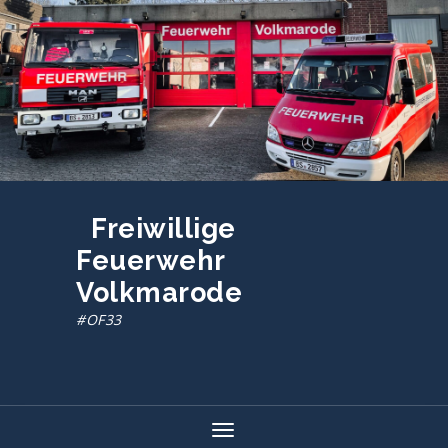
Zum
Inhalt
springen
Freiwillige
Feuerwehr
Volkmarode
#OF33
Toggle navigation