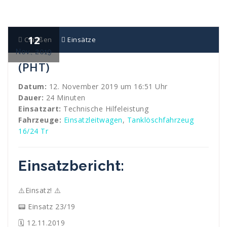
12
Claaßen
Einsätze
Nov., 2019
(PHT)
Datum:
12. November 2019 um 16:51 Uhr
Dauer:
24 Minuten
Einsatzart:
Technische Hilfeleistung
Fahrzeuge:
Einsatzleitwagen
,
Tanklöschfahrzeug
16/24 Tr
Einsatzbericht:
⚠️Einsatz! ⚠️
📟 Einsatz 23/19
🗓 12.11.2019