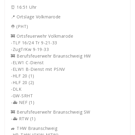
⏰ 16:51 Uhr
📍 Ortslage Volkmarode
⛑ (PHT)
🚒 Ortsfeuerwehr Volkmarode
-TLF 16/24 Tr 9-21-33
-ZugTrKw 9-19-33
🚒 Berufsfeuerwehr Braunschweig HW
-ELW1 C-Dienst
-ELW1 B-Dienst mit PSNV
-HLF 20 (1)
-HLF 20 (2)
-DLK
-GW-SRHT
-🚑 NEF (1)
🚒 Berufsfeuerwehr Braunschweig SW
-🚑 RTW (1)
🚙 THW Braunschweig
-HR_THW (GKW; MTW)