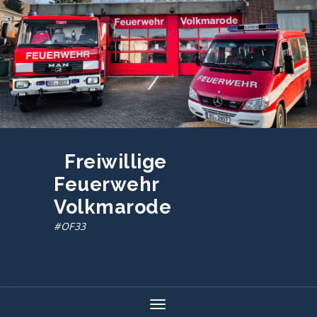
Zum
Inhalt
springen
Freiwillige
Feuerwehr
Volkmarode
#OF33
Toggle navigation