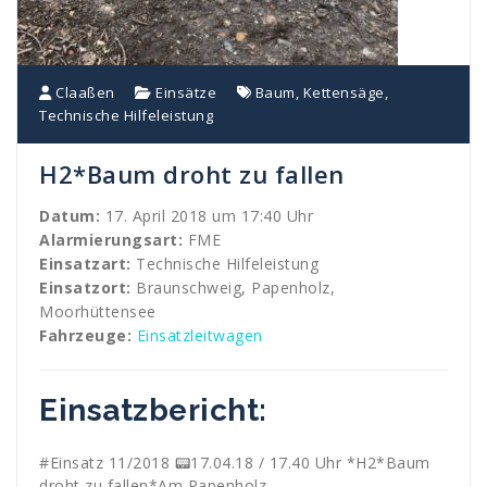
Claaßen
Einsätze
Baum
,
Kettensäge
,
Technische Hilfeleistung
H2*Baum droht zu fallen
Datum:
17. April 2018 um 17:40 Uhr
Alarmierungsart:
FME
Einsatzart:
Technische Hilfeleistung
Einsatzort:
Braunschweig, Papenholz,
Moorhüttensee
Fahrzeuge:
Einsatzleitwagen
Einsatzbericht:
#Einsatz 11/2018 📟17.04.18 / 17.40 Uhr *H2*Baum
droht zu fallen*Am Papenholz