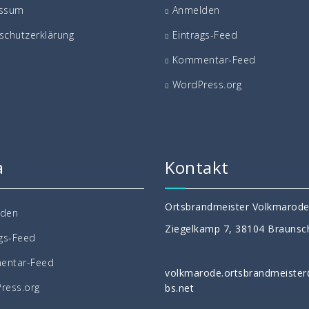
essum
Anmelden
schutzerklärung
Eintrags-Feed
Kommentar-Feed
WordPress.org
a
Kontakt
Ortsbrandmeister Volkmarod
lden
Ziegelkamp 7, 38104 Braunsc
ags-Feed
entar-Feed
volkmarode.ortsbrandmeiste
ress.org
bs.net