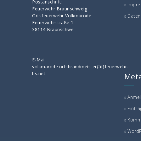
Postanschrift:
Impr
Feuerwehr Braunschweig
Ortsfeuerwehr Volkmarode
Daten
Feuerwehrstraße 1
38114 Braunschwei
E-Mail:
volkmarode.ortsbrandmeister{ät}feuerwehr-
bs.net
Met
Anme
Eintr
Komm
WordP