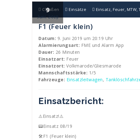
9
Claaßen
Einsätze
Einsatz
,
Feuer
,
MTW
,
Juni, 2019
F1 (Feuer klein)
Datum:
9. Juni 2019 um 20:19 Uhr
Alarmierungsart:
FME und Alarm App
Dauer:
26 Minuten
Einsatzart:
Feuer
Einsatzort:
Volkmarode/Gliesmarode
Mannschaftsstärke:
1/5
Fahrzeuge:
Einsatzleitwagen
,
Tanklöschfahrz
Einsatzbericht:
⚠️Einsatz!⚠️
📟Einsatz 08/19
🛠F1 (Feuer klein)