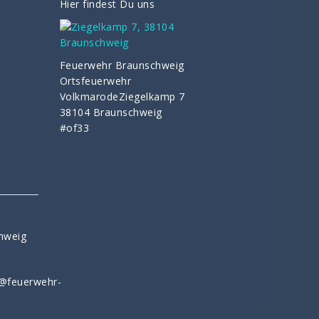
Hier findest Du uns
Feuerwehr Braunschweig
Ortsfeuerwehr
VolkmarodeZiegelkamp 7
38104 Braunschweig
#of33
e
hweig
r@feuerwehr-