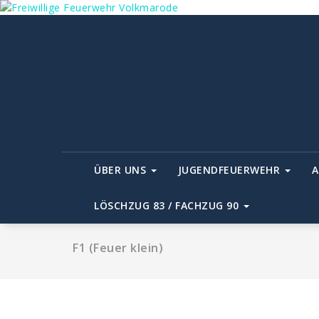
Zum
Inhalt
springen
ÜBER UNS
JUGENDFEUERWEHR
A
LÖSCHZUG 83 / FACHZUG 90
F1 (Feuer klein)