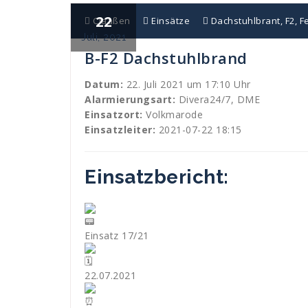
22
Claaßen
Einsätze
Dachstuhlbrant
,
F2
,
F
Juli, 2021
B-F2 Dachstuhlbrand
Datum:
22. Juli 2021 um 17:10 Uhr
Alarmierungsart:
Divera24/7, DME
Einsatzort:
Volkmarode
Einsatzleiter:
2021-07-22 18:15
Einsatzbericht:
Einsatz 17/21
22.07.2021