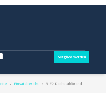
Mitglied werden
eite
/
Einsatzbericht
/
B-F2 Dachstuhlbrand