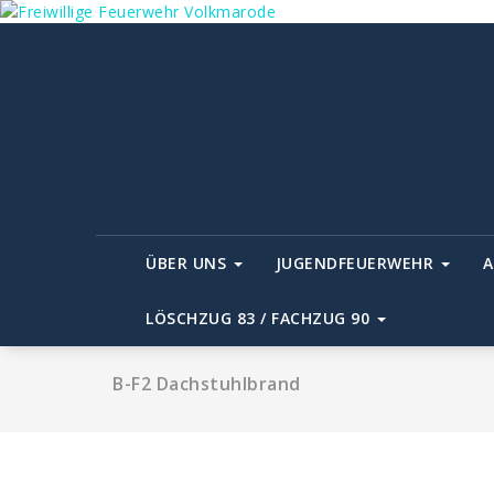
Zum
Inhalt
springen
ÜBER UNS
JUGENDFEUERWEHR
A
LÖSCHZUG 83 / FACHZUG 90
B-F2 Dachstuhlbrand