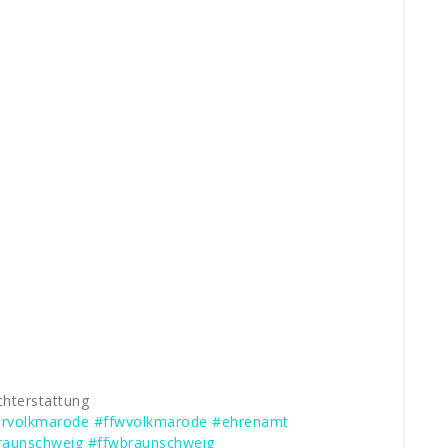
chterstattung
ehrvolkmarode
#ffwvolkmarode
#ehrenamt
raunschweig
#ffwbraunschweig