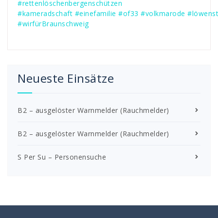
#rettenlöschenbergenschützen
#kameradschaft
#einefamilie
#of33
#volkmarode
#löwenst
#wirfürBraunschweig
Neueste Einsätze
B2 – ausgelöster Warnmelder (Rauchmelder)
B2 – ausgelöster Warnmelder (Rauchmelder)
S Per Su – Personensuche