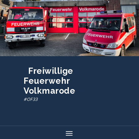
Zum
Inhalt
springen
Freiwillige
Feuerwehr
Volkmarode
#OF33
Toggle navigation