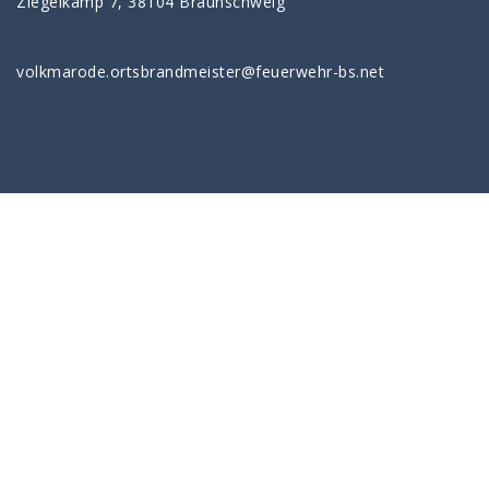
Ziegelkamp 7, 38104 Braunschweig
volkmarode.ortsbrandmeister@feuerwehr-bs.net