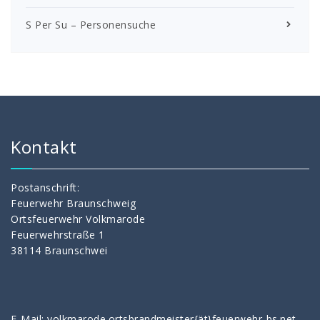
S Per Su – Personensuche
Kontakt
Postanschrift:
Feuerwehr Braunschweig
Ortsfeuerwehr Volkmarode
Feuerwehrstraße 1
38114 Braunschwei
E-Mail: volkmarode.ortsbrandmeister{ät}feuerwehr-bs.net