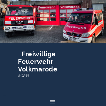
Zum
Inhalt
springen
Freiwillige
Feuerwehr
Volkmarode
#OF33
Toggle navigation