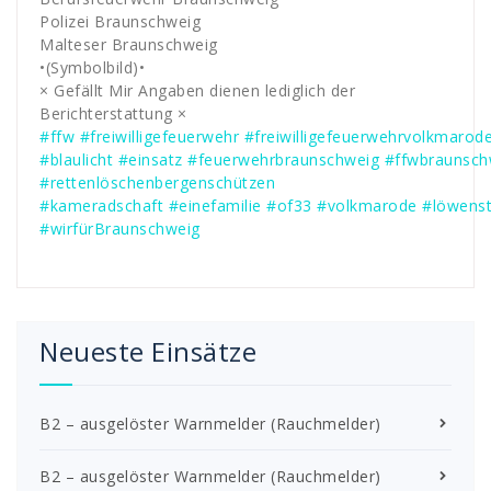
Polizei Braunschweig
Malteser Braunschweig
•(Symbolbild)•
× Gefällt Mir Angaben dienen lediglich der
Berichterstattung ×
#ffw
#freiwilligefeuerwehr
#freiwilligefeuerwehrvolkmarod
#blaulicht
#einsatz
#feuerwehrbraunschweig
#ffwbraunsch
#rettenlöschenbergenschützen
#kameradschaft
#einefamilie
#of33
#volkmarode
#löwenst
#wirfürBraunschweig
Neueste Einsätze
B2 – ausgelöster Warnmelder (Rauchmelder)
B2 – ausgelöster Warnmelder (Rauchmelder)