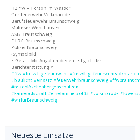
H2 YW – Person im Wasser
Ortsfeuerwehr Volkmarode
Berufsfeuerwehr Braunschweig
Malteser Wendhausen
ASB Braunschweig
DLRG Braunschweig
Polizei Braunschweig
(Symbolbild)
× Gefällt Mir Angaben dienen lediglich der
Berichterstattung ×
#ffw
#freiwilligefeuerwehr
#freiwilligefeuerwehrvolkmarod
#blaulicht
#einsatz
#feuerwehrbraunschweig
#ffwbraunsch
#rettenlöschenbergenschützen
#kameradschaft
#einefamilie
#of33
#volkmarode
#löwenst
#wirfürBraunschweig
Neueste Einsätze