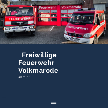
Zum
Inhalt
springen
Freiwillige
Feuerwehr
Volkmarode
#OF33
Toggle navigation