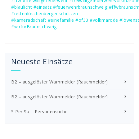
#ffw
#freiwilligefeuerwehr
#freiwilligefeuerwehrvolkmarod
#blaulicht
#einsatz
#feuerwehrbraunschweig
#ffwbraunsch
#rettenlöschenbergenschützen
#kameradschaft
#einefamilie
#of33
#volkmarode
#löwenst
#wirfürBraunschweig
Neueste Einsätze
B2 – ausgelöster Warnmelder (Rauchmelder)
B2 – ausgelöster Warnmelder (Rauchmelder)
S Per Su – Personensuche