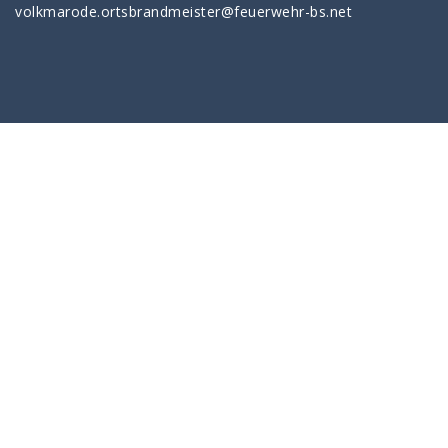
volkmarode.ortsbrandmeister@feuerwehr-bs.net