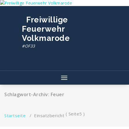
Zum
Inhalt
springen
Freiwillige
Feuerwehr
Volkmarode
#OF33
Toggle navigation
Schlagwort-Archiv: Feuer
( Seite5 )
Startseite
/
Einsatzbericht