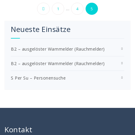
Seitennummerierun
…
1
4
5
der
Neueste Einsätze
Beiträge
B2 – ausgelöster Warnmelder (Rauchmelder)
B2 – ausgelöster Warnmelder (Rauchmelder)
S Per Su – Personensuche
Kontakt