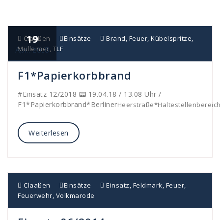
19
Claaßen
Einsätze
Brand
,
Feuer
,
Kübelspritze
,
Mülleimer
,
TLF
Apr., 2018
F1*Papierkorbbrand
#Einsatz 12/2018 📟 19.04.18 / 13.08 Uhr /
F1*Papierkorbbrand*Berliner
Heerstraße*Haltestellenbereic
Weiterlesen
Claaßen
Einsätze
Einsatz
,
Feldmark
,
Feuer
,
Feuerwehr
,
Volkmarode